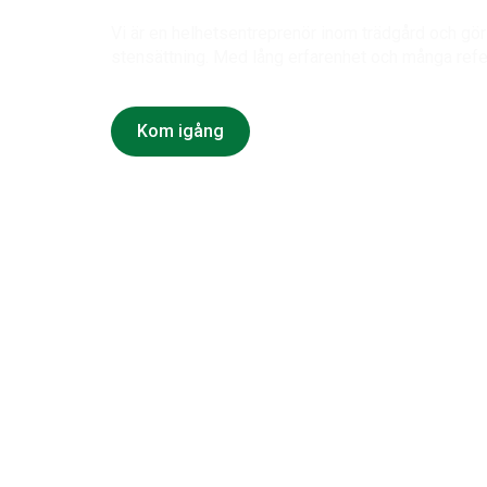
Vi är en helhetsentreprenör inom trädgård och gör a
stensättning. Med lång erfarenhet och många refe
Kom igång