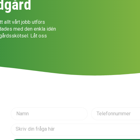
ädgård
t allt vårt jobb utförs
ndades med den enkla idén
ädgårdsskötsel. Låt oss